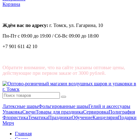
Корзина
Ждём вас по адресу:
г. Томск, ул. Гагарина, 10
Пн-Пт с
09:00 до 19:00 /
Сб-Вс 09:00 до 18:00
+7 901 611 42 10
Обратите внимание, что на сайте указаны оптовые цены,
действующие при первом заказе от 3000 рублей.
Латексные шары
Фольгированные шары
Гелий и аксессуары
Упаковка
Свечи
Товары для праздника
Сервировка
Полиграфия
Флористика
Тематика
Праздники
Обучение
Канцелярия
Подарки
Мерч
Главная