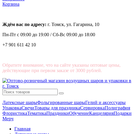
Корзина
Ждём вас по адресу:
г. Томск, ул. Гагарина, 10
Пн-Пт с
09:00 до 19:00 /
Сб-Вс 09:00 до 18:00
+7 901 611 42 10
Обратите внимание, что на сайте указаны оптовые цены,
действующие при первом заказе от 3000 рублей.
Латексные шары
Фольгированные шары
Гелий и аксессуары
Упаковка
Свечи
Товары для праздника
Сервировка
Полиграфия
Флористика
Тематика
Праздники
Обучение
Канцелярия
Подарки
Мерч
Главная