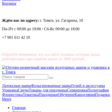
Корзина
Ждём вас по адресу:
г. Томск, ул. Гагарина, 10
Пн-Пт с
09:00 до 19:00 /
Сб-Вс 09:00 до 18:00
+7 901 611 42 10
Обратите внимание, что на сайте указаны оптовые цены,
действующие при первом заказе от 3000 рублей.
Латексные шары
Фольгированные шары
Гелий и аксессуары
Упаковка
Свечи
Товары для праздника
Сервировка
Полиграфия
Флористика
Тематика
Праздники
Обучение
Канцелярия
Подарки
Мерч
Главная