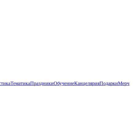
стика
Тематика
Праздники
Обучение
Канцелярия
Подарки
Мерч