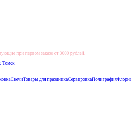
вующие при первом заказе от 3000 рублей.
ковка
Свечи
Товары для праздника
Сервировка
Полиграфия
Флори