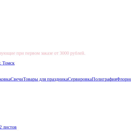
вующие при первом заказе от 3000 рублей.
ковка
Свечи
Товары для праздника
Сервировка
Полиграфия
Флори