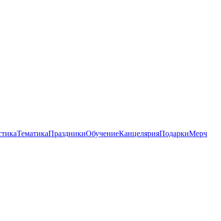
стика
Тематика
Праздники
Обучение
Канцелярия
Подарки
Мерч