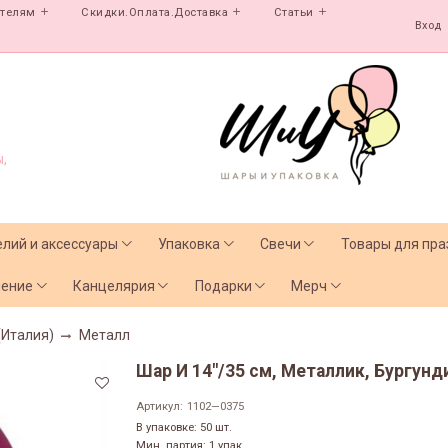
ателям
Скидки.Оплата.Доставка
Статьи
Вход
,
елий и аксессуары
Упаковка
Свечи
Товары для пра
чение
Канцелярия
Подарки
Мерч
(Италия)
Металл
Шар И 14"/35 см, Металлик, Бургунди
Артикул:
1102—0375
В упаковке: 50 шт.
Мин. партия: 1 упак