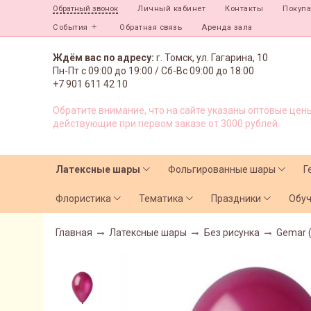
Личный кабинет
Контакты
Покуп
Обратный звонок
События
Обратная связь
Аренда зала
Ждём вас по адресу:
г. Томск, ул. Гагарина, 10
Пн-Пт с
09:00 до 19:00 /
Сб-Вс 09:00 до 18:00
+7 901 611 42 10
Обратите внимание, что на сайте указаны оптовые цены
действующие при первом заказе от 3000 рублей.
Латексные шары
Фольгированные шары
Г
Флористика
Тематика
Праздники
Обу
Главная
Латексные шары
Без рисунка
Gemar 