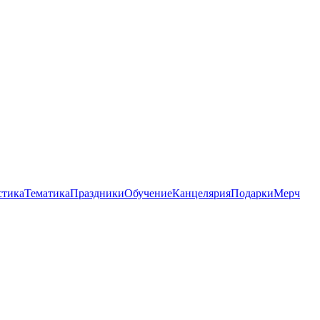
стика
Тематика
Праздники
Обучение
Канцелярия
Подарки
Мерч