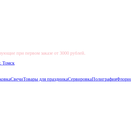
вующие при первом заказе от 3000 рублей.
ковка
Свечи
Товары для праздника
Сервировка
Полиграфия
Флори