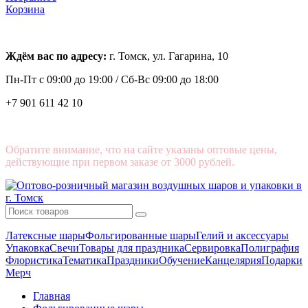
Корзина
Ждём вас по адресу:
г. Томск, ул. Гагарина, 10
Пн-Пт с
09:00 до 19:00 /
Сб-Вс 09:00 до 18:00
+7 901 611 42 10
Обратите внимание, что на сайте указаны оптовые цены,
действующие при первом заказе от 3000 рублей.
Латексные шары
Фольгированные шары
Гелий и аксессуары
Упаковка
Свечи
Товары для праздника
Сервировка
Полиграфия
Флористика
Тематика
Праздники
Обучение
Канцелярия
Подарки
Мерч
Главная