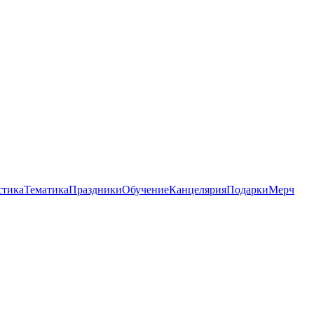
стика
Тематика
Праздники
Обучение
Канцелярия
Подарки
Мерч