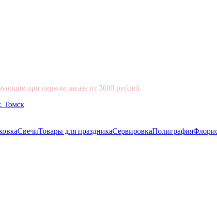
вующие при первом заказе от 3000 рублей.
ковка
Свечи
Товары для праздника
Сервировка
Полиграфия
Флори