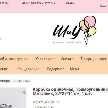
ателям
Скидки.Оплата.Доставка
Статьи
Вход
,
лий и аксессуары
Упаковка
Свечи
Товары для праз
чение
Канцелярия
Подарки
Мерч
иверсальные с рис
Коробка одиночная, Прямоугольник
Металлик, 37*27*11 см, 1 шт.
Артикул:
502278—10
В упаковке: 1 шт.