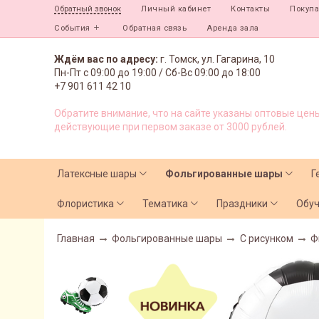
Личный кабинет
Контакты
Покуп
Обратный звонок
События
Обратная связь
Аренда зала
Ждём вас по адресу:
г. Томск, ул. Гагарина, 10
Пн-Пт с
09:00 до 19:00 /
Сб-Вс 09:00 до 18:00
+7 901 611 42 10
Обратите внимание, что на сайте указаны оптовые цены
действующие при первом заказе от 3000 рублей.
Латексные шары
Фольгированные шары
Г
Флористика
Тематика
Праздники
Обу
Главная
Фольгированные шары
С рисунком
Ф