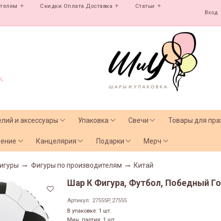
ателям
Скидки.Оплата.Доставка
Статьи
Вход
,
елий и аксессуары
Упаковка
Свечи
Товары для пра
чение
Канцелярия
Подарки
Мерч
игуры
Фигуры по производителям
Китай
Шар К Фигура, Футбол, Победный Гол,
Артикул:
27555P, 27555
В упаковке: 1 шт.
Мин. партия: 1 шт