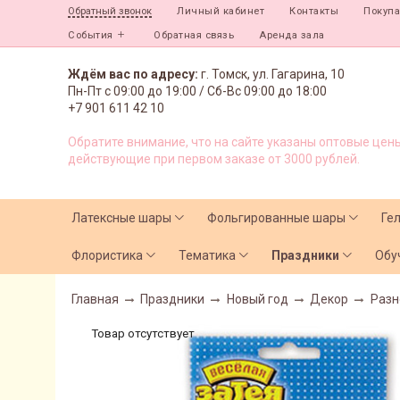
Личный кабинет
Контакты
Покуп
Обратный звонок
События
Обратная связь
Аренда зала
Ждём вас по адресу:
г. Томск, ул. Гагарина, 10
Пн-Пт с
09:00 до 19:00 /
Сб-Вс 09:00 до 18:00
+7 901 611 42 10
Обратите внимание, что на сайте указаны оптовые цены
действующие при первом заказе от 3000 рублей.
Латексные шары
Фольгированные шары
Ге
Флористика
Тематика
Праздники
Обу
Главная
Праздники
Новый год
Декор
Разн
Товар отсутствует