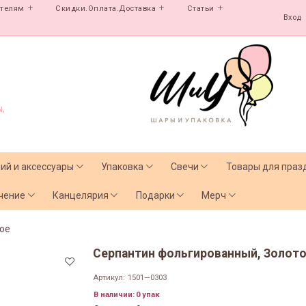
ателям
Скидки.Оплата.Доставка
Статьи
Вход
,
лий и аксессуары
Упаковка
Свечи
Товары для праз
чение
Канцелярия
Подарки
Мерч
ое
Серпантин фольгированный, Золото, 
Артикул:
1501—0303
В наличии:
0 упак