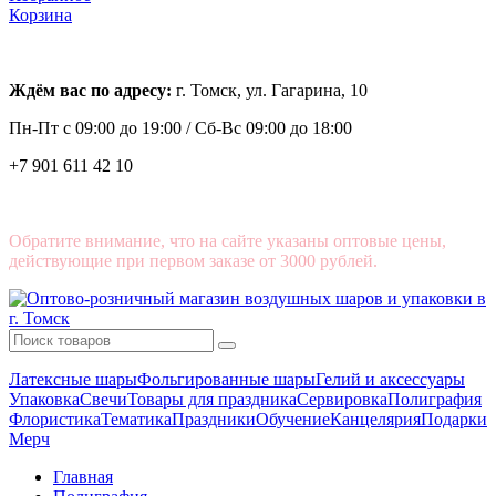
Корзина
Ждём вас по адресу:
г. Томск, ул. Гагарина, 10
Пн-Пт с
09:00 до 19:00 /
Сб-Вс 09:00 до 18:00
+7 901 611 42 10
Обратите внимание, что на сайте указаны оптовые цены,
действующие при первом заказе от 3000 рублей.
Латексные шары
Фольгированные шары
Гелий и аксессуары
Упаковка
Свечи
Товары для праздника
Сервировка
Полиграфия
Флористика
Тематика
Праздники
Обучение
Канцелярия
Подарки
Мерч
Главная