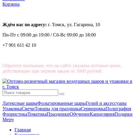
Корзина
Ждём вас по адресу:
г. Томск, ул. Гагарина, 10
Пн-Пт с
09:00 до 19:00 /
Сб-Вс 09:00 до 18:00
+7 901 611 42 10
Обратите внимание, что на сайте указаны оптовые цены,
действующие при первом заказе от 3000 рублей.
Латексные шары
Фольгированные шары
Гелий и аксессуары
Упаковка
Свечи
Товары для праздника
Сервировка
Полиграфия
Флористика
Тематика
Праздники
Обучение
Канцелярия
Подарки
Мерч
Главная