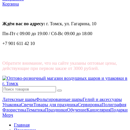
Корзина
Ждём вас по адресу:
г. Томск, ул. Гагарина, 10
Пн-Пт с
09:00 до 19:00 /
Сб-Вс 09:00 до 18:00
+7 901 611 42 10
Обратите внимание, что на сайте указаны оптовые цены,
действующие при первом заказе от 3000 рублей.
Латексные шары
Фольгированные шары
Гелий и аксессуары
Упаковка
Свечи
Товары для праздника
Сервировка
Полиграфия
Флористика
Тематика
Праздники
Обучение
Канцелярия
Подарки
Мерч
Главная