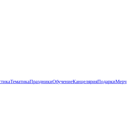
стика
Тематика
Праздники
Обучение
Канцелярия
Подарки
Мерч