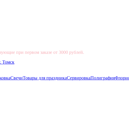
вующие при первом заказе от 3000 рублей.
ковка
Свечи
Товары для праздника
Сервировка
Полиграфия
Флори