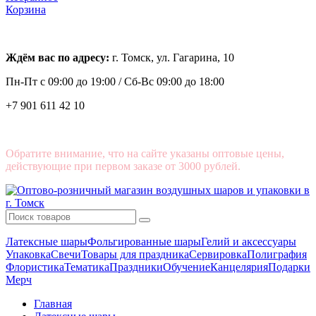
Корзина
Ждём вас по адресу:
г. Томск, ул. Гагарина, 10
Пн-Пт с
09:00 до 19:00 /
Сб-Вс 09:00 до 18:00
+7 901 611 42 10
Обратите внимание, что на сайте указаны оптовые цены,
действующие при первом заказе от 3000 рублей.
Латексные шары
Фольгированные шары
Гелий и аксессуары
Упаковка
Свечи
Товары для праздника
Сервировка
Полиграфия
Флористика
Тематика
Праздники
Обучение
Канцелярия
Подарки
Мерч
Главная