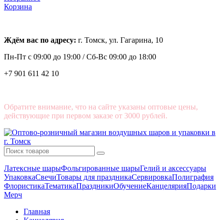
Корзина
Ждём вас по адресу:
г. Томск, ул. Гагарина, 10
Пн-Пт с
09:00 до 19:00 /
Сб-Вс 09:00 до 18:00
+7 901 611 42 10
Обратите внимание, что на сайте указаны оптовые цены,
действующие при первом заказе от 3000 рублей.
Латексные шары
Фольгированные шары
Гелий и аксессуары
Упаковка
Свечи
Товары для праздника
Сервировка
Полиграфия
Флористика
Тематика
Праздники
Обучение
Канцелярия
Подарки
Мерч
Главная