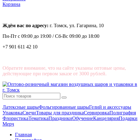
Корзина
Ждём вас по адресу:
г. Томск, ул. Гагарина, 10
Пн-Пт с
09:00 до 19:00 /
Сб-Вс 09:00 до 18:00
+7 901 611 42 10
Обратите внимание, что на сайте указаны оптовые цены,
действующие при первом заказе от 3000 рублей.
Латексные шары
Фольгированные шары
Гелий и аксессуары
Упаковка
Свечи
Товары для праздника
Сервировка
Полиграфия
Флористика
Тематика
Праздники
Обучение
Канцелярия
Подарки
Мерч
Главная