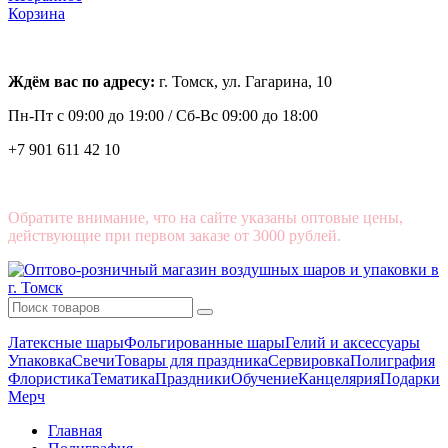
Корзина
Ждём вас по адресу:
г. Томск, ул. Гагарина, 10
Пн-Пт с
09:00 до 19:00 /
Сб-Вс 09:00 до 18:00
+7 901 611 42 10
Обратите внимание, что на сайте указаны оптовые цены,
действующие при первом заказе от 3000 рублей.
Латексные шары
Фольгированные шары
Гелий и аксессуары
Упаковка
Свечи
Товары для праздника
Сервировка
Полиграфия
Флористика
Тематика
Праздники
Обучение
Канцелярия
Подарки
Мерч
Главная