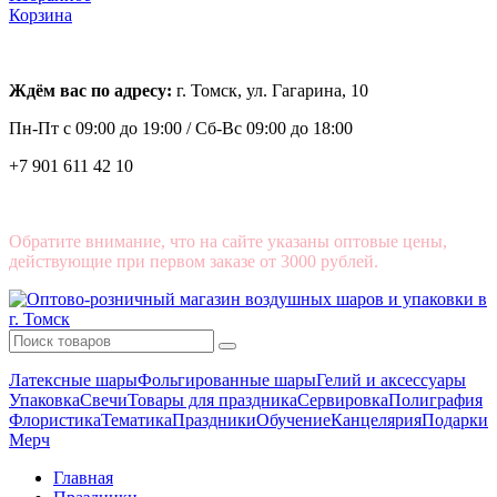
Корзина
Ждём вас по адресу:
г. Томск, ул. Гагарина, 10
Пн-Пт с
09:00 до 19:00 /
Сб-Вс 09:00 до 18:00
+7 901 611 42 10
Обратите внимание, что на сайте указаны оптовые цены,
действующие при первом заказе от 3000 рублей.
Латексные шары
Фольгированные шары
Гелий и аксессуары
Упаковка
Свечи
Товары для праздника
Сервировка
Полиграфия
Флористика
Тематика
Праздники
Обучение
Канцелярия
Подарки
Мерч
Главная