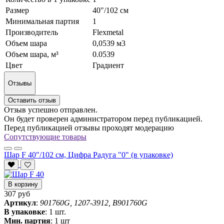
Размер
40"/102 см
Минимальная партия
1
Производитель
Flexmetal
Объем шара
0,0539 м3
Объем шара, м³
0.0539
Цвет
Градиент
Отзывы
Оставить отзыв
Отзыв успешно отправлен.
Он будет проверен администратором перед публикацией.
Перед публикацией отзывы проходят модерацию
Сопутствующие товары
Шар F 40"/102 см, Цифра Радуга "0" (в упаковке)
В корзину
307 руб
Артикул
:
901760G, 1207-3912, B901760G
В упаковке
:
1 шт.
Мин. партия
:
1 шт