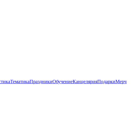
стика
Тематика
Праздники
Обучение
Канцелярия
Подарки
Мерч