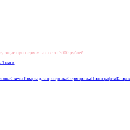
вующие при первом заказе от 3000 рублей.
ковка
Свечи
Товары для праздника
Сервировка
Полиграфия
Флори