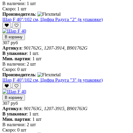
В наличии:
1 шт
Скоро:
1 шт
Производитель
:
Шар F 40"/102 см, Цифра Радуга "2" (в упаковке)
В корзину
307 руб
Артикул
:
901762G, 1207-3914, B901762G
В упаковке
:
1 шт.
Мин. партия
:
1 шт
В наличии:
2 шт
Скоро:
0 шт
Производитель
:
Шар F 40"/102 см, Цифра Радуга "3" (в упаковке)
В корзину
307 руб
Артикул
:
901763G, 1207-3915, B901763G
В упаковке
:
1 шт.
Мин. партия
:
1 шт
В наличии:
2 шт
Скоро:
0 шт