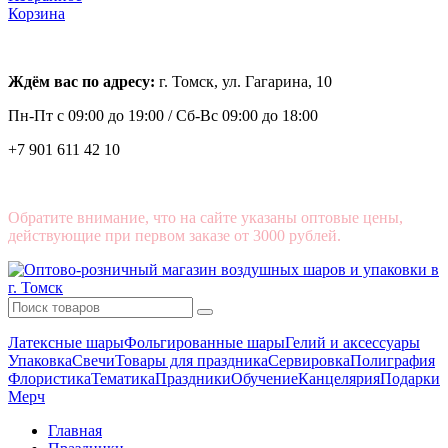
Корзина
Ждём вас по адресу:
г. Томск, ул. Гагарина, 10
Пн-Пт с
09:00 до 19:00 /
Сб-Вс 09:00 до 18:00
+7 901 611 42 10
Обратите внимание, что на сайте указаны оптовые цены,
действующие при первом заказе от 3000 рублей.
Латексные шары
Фольгированные шары
Гелий и аксессуары
Упаковка
Свечи
Товары для праздника
Сервировка
Полиграфия
Флористика
Тематика
Праздники
Обучение
Канцелярия
Подарки
Мерч
Главная