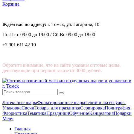
Корзина
Ждём вас по адресу:
г. Томск, ул. Гагарина, 10
Пн-Пт с
09:00 до 19:00 /
Сб-Вс 09:00 до 18:00
+7 901 611 42 10
Обратите внимание, что на сайте указаны оптовые цены,
действующие при первом заказе от 3000 рублей.
Латексные шары
Фольгированные шары
Гелий и аксессуары
Упаковка
Свечи
Товары для праздника
Сервировка
Полиграфия
Флористика
Тематика
Праздники
Обучение
Канцелярия
Подарки
Мерч
Главная