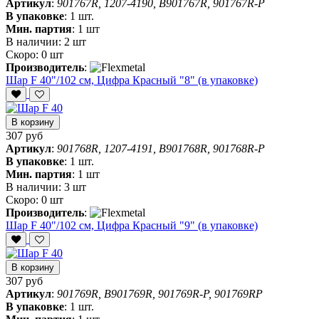
Артикул
:
901767R, 1207-4190, B901767R, 901767R-P
В упаковке
:
1 шт.
Мин. партия
:
1 шт
В наличии:
2 шт
Скоро:
0 шт
Производитель
:
Шар F 40"/102 см, Цифра Красный "8" (в упаковке)
В корзину
307 руб
Артикул
:
901768R, 1207-4191, B901768R, 901768R-P
В упаковке
:
1 шт.
Мин. партия
:
1 шт
В наличии:
3 шт
Скоро:
0 шт
Производитель
:
Шар F 40"/102 см, Цифра Красный "9" (в упаковке)
В корзину
307 руб
Артикул
:
901769R, B901769R, 901769R-P, 901769RP
В упаковке
:
1 шт.