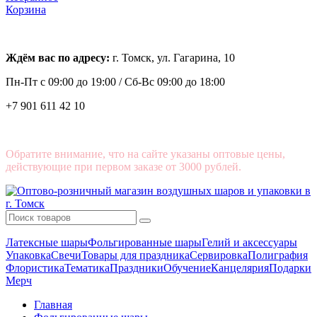
Корзина
Ждём вас по адресу:
г. Томск, ул. Гагарина, 10
Пн-Пт с
09:00 до 19:00 /
Сб-Вс 09:00 до 18:00
+7 901 611 42 10
Обратите внимание, что на сайте указаны оптовые цены,
действующие при первом заказе от 3000 рублей.
Латексные шары
Фольгированные шары
Гелий и аксессуары
Упаковка
Свечи
Товары для праздника
Сервировка
Полиграфия
Флористика
Тематика
Праздники
Обучение
Канцелярия
Подарки
Мерч
Главная