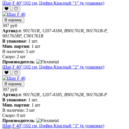
Шар F 40"/102 см, Цифра Красный "1" (в упаковке)
В корзину
307 руб
Артикул
:
901761R, 1207-4184, B901761R, 901761R-P,
901761RP, C901761R
В упаковке
:
1 шт.
Мин. партия
:
1 шт
В наличии:
5 шт
Скоро:
2 шт
Производитель
:
Шар F 40"/102 см, Цифра Красный "2" (в упаковке)
В корзину
307 руб
Артикул
:
901762R, 1207-4185, B901762R, 901762R-P
В упаковке
:
1 шт.
Мин. партия
:
1 шт
В наличии:
3 шт
Скоро:
0 шт
Производитель
:
Шар F 40"/102 см, Цифра Красный "3" (в упаковке)