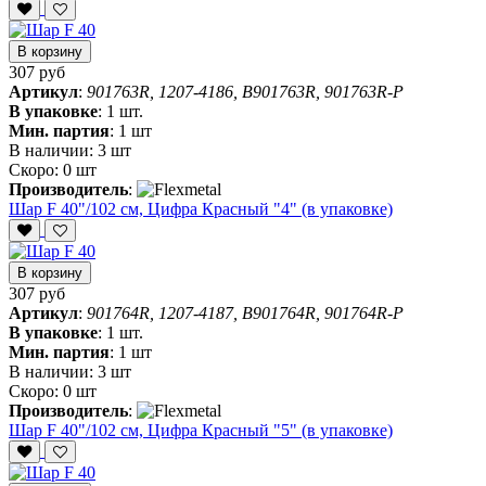
В корзину
307 руб
Артикул
:
901763R, 1207-4186, B901763R, 901763R-P
В упаковке
:
1 шт.
Мин. партия
:
1 шт
В наличии:
3 шт
Скоро:
0 шт
Производитель
:
Шар F 40"/102 см, Цифра Красный "4" (в упаковке)
В корзину
307 руб
Артикул
:
901764R, 1207-4187, B901764R, 901764R-P
В упаковке
:
1 шт.
Мин. партия
:
1 шт
В наличии:
3 шт
Скоро:
0 шт
Производитель
:
Шар F 40"/102 см, Цифра Красный "5" (в упаковке)