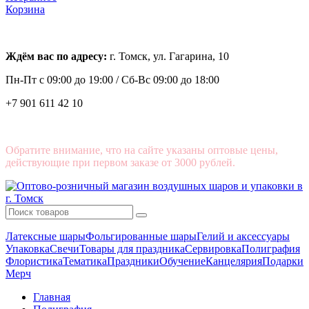
Корзина
Ждём вас по адресу:
г. Томск, ул. Гагарина, 10
Пн-Пт с
09:00 до 19:00 /
Сб-Вс 09:00 до 18:00
+7 901 611 42 10
Обратите внимание, что на сайте указаны оптовые цены,
действующие при первом заказе от 3000 рублей.
Латексные шары
Фольгированные шары
Гелий и аксессуары
Упаковка
Свечи
Товары для праздника
Сервировка
Полиграфия
Флористика
Тематика
Праздники
Обучение
Канцелярия
Подарки
Мерч
Главная