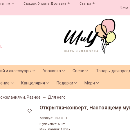
ателям
Скидки.Оплата.Доставка
Статьи
Вход
,
лий и аксессуары
Упаковка
Свечи
Товары для праз
чение
Канцелярия
Подарки
Мерч
пожеланиями. Разное
Для него
Открытка-конверт, Настоящему мужч
Артикул:
14005—1
В упаковке: 5 шт.
Мин. партия: 1 упак