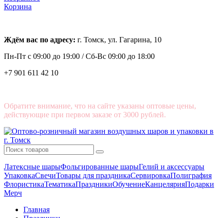
Корзина
Ждём вас по адресу:
г. Томск, ул. Гагарина, 10
Пн-Пт с
09:00 до 19:00 /
Сб-Вс 09:00 до 18:00
+7 901 611 42 10
Обратите внимание, что на сайте указаны оптовые цены,
действующие при первом заказе от 3000 рублей.
Латексные шары
Фольгированные шары
Гелий и аксессуары
Упаковка
Свечи
Товары для праздника
Сервировка
Полиграфия
Флористика
Тематика
Праздники
Обучение
Канцелярия
Подарки
Мерч
Главная