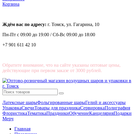
Корзина
Ждём вас по адресу:
г. Томск, ул. Гагарина, 10
Пн-Пт с
09:00 до 19:00 /
Сб-Вс 09:00 до 18:00
+7 901 611 42 10
Обратите внимание, что на сайте указаны оптовые цены,
действующие при первом заказе от 3000 рублей.
Латексные шары
Фольгированные шары
Гелий и аксессуары
Упаковка
Свечи
Товары для праздника
Сервировка
Полиграфия
Флористика
Тематика
Праздники
Обучение
Канцелярия
Подарки
Мерч
Главная