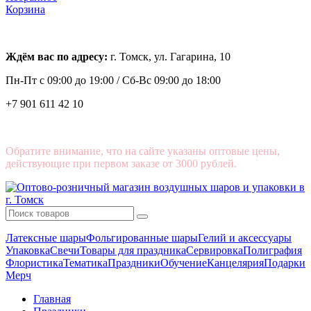
Корзина
Ждём вас по адресу:
г. Томск, ул. Гагарина, 10
Пн-Пт с
09:00 до 19:00 /
Сб-Вс 09:00 до 18:00
+7 901 611 42 10
Обратите внимание, что на сайте указаны оптовые цены,
действующие при первом заказе от 3000 рублей.
Латексные шары
Фольгированные шары
Гелий и аксессуары
Упаковка
Свечи
Товары для праздника
Сервировка
Полиграфия
Флористика
Тематика
Праздники
Обучение
Канцелярия
Подарки
Мерч
Главная