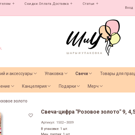
ателям
Скидки.Оплата.Доставка
Статьи
Вход
,
лий и аксессуары
Упаковка
Свечи
Товары для праз
чение
Канцелярия
Подарки
Мерч
озовое золото
Свеча-цифра "Розовое золото" 9, 4,5
Артикул:
1502—3009
В упаковке: 1 шт.
Мин. партия: 1 шт