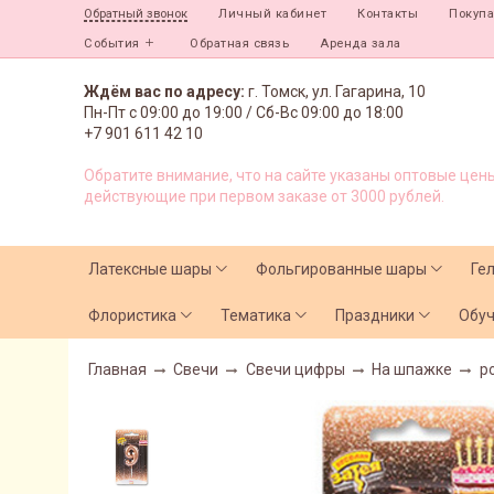
Личный кабинет
Контакты
Покуп
Обратный звонок
События
Обратная связь
Аренда зала
Ждём вас по адресу:
г. Томск, ул. Гагарина, 10
Пн-Пт с
09:00 до 19:00 /
Сб-Вс 09:00 до 18:00
+7 901 611 42 10
Обратите внимание, что на сайте указаны оптовые цены
действующие при первом заказе от 3000 рублей.
Латексные шары
Фольгированные шары
Ге
Флористика
Тематика
Праздники
Обу
Главная
Свечи
Свечи цифры
На шпажке
р