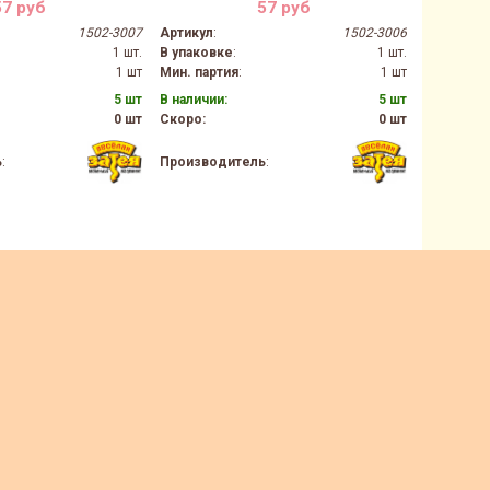
57 руб
57 руб
1502-3007
Артикул
:
1502-3006
Артикул
:
1 шт.
В упаковке
:
1 шт.
В упаков
1 шт
Мин. партия
:
1 шт
Мин. парт
5 шт
В наличии:
5 шт
В наличии
0 шт
Скоро:
0 шт
Скоро:
ь
:
Производитель
:
Производ