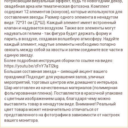
потрясающий визуальный эффект, будь то новогодний декор,
свадебная арка или тематическая фотозона. Комплект
содержит 12 элементов (конусов), которые используются для
составления звезды. Размер одного элемента в ненадутом
виде: 72*31 см (Д*Ш). Каждый элемент имеет встроенный
клапан и надувается воздухом. Также все элементы могут
надуваться гелием - так фигура будет держать форму и
парить в воздухе, создавая волшебную атмосферу. Надуйте
каждый элемент, надутые элементы необходимо попарно
связать между собой за хвосты и затем соедините все части в
единую звезду.
Более подробная инструкция сборки по ссылке на видео:
https://youtu.be/cFnY7aTI2kg
Большая составная звезда – сияющий акцент вашего
праздника! Подходит для украшения залов, уличных
мероприятий, торговых центров или домашнего интерьера.
Шар изготовлен из качественных материалов (полимерная
фольгированная пленка). Поставляется в красочной упаковке
с цветным изображением шара, благодаря чему можно
выставлять товар в ненадутом виде. Внимание! Реальный
цвет товара может незначительно отличаться от
представленного на фотографии в зависимости от настроек
вашего монитора.