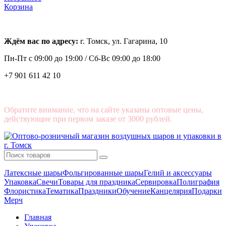
Корзина
Ждём вас по адресу:
г. Томск, ул. Гагарина, 10
Пн-Пт с
09:00 до 19:00 /
Сб-Вс 09:00 до 18:00
+7 901 611 42 10
Обратите внимание, что на сайте указаны оптовые цены,
действующие при первом заказе от 3000 рублей.
Латексные шары
Фольгированные шары
Гелий и аксессуары
Упаковка
Свечи
Товары для праздника
Сервировка
Полиграфия
Флористика
Тематика
Праздники
Обучение
Канцелярия
Подарки
Мерч
Главная