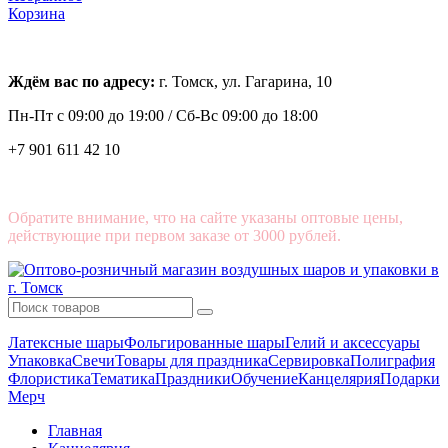
Корзина
Ждём вас по адресу:
г. Томск, ул. Гагарина, 10
Пн-Пт с
09:00 до 19:00 /
Сб-Вс 09:00 до 18:00
+7 901 611 42 10
Обратите внимание, что на сайте указаны оптовые цены,
действующие при первом заказе от 3000 рублей.
Латексные шары
Фольгированные шары
Гелий и аксессуары
Упаковка
Свечи
Товары для праздника
Сервировка
Полиграфия
Флористика
Тематика
Праздники
Обучение
Канцелярия
Подарки
Мерч
Главная