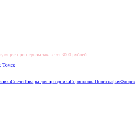
вующие при первом заказе от 3000 рублей.
ковка
Свечи
Товары для праздника
Сервировка
Полиграфия
Флори