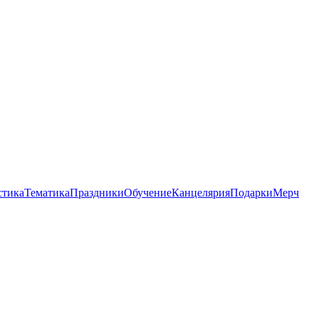
стика
Тематика
Праздники
Обучение
Канцелярия
Подарки
Мерч