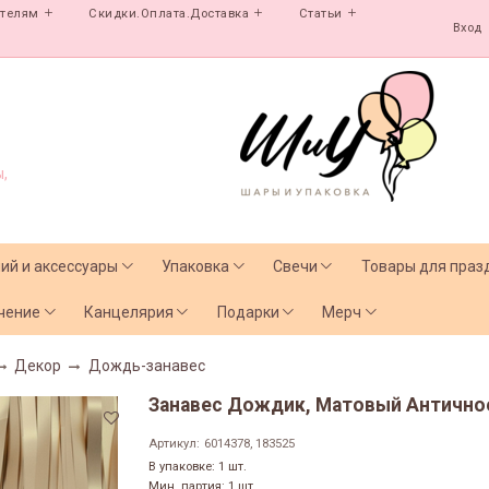
ателям
Скидки.Оплата.Доставка
Статьи
Вход
,
лий и аксессуары
Упаковка
Свечи
Товары для праз
чение
Канцелярия
Подарки
Мерч
Декор
Дождь-занавес
Занавес Дождик, Матовый Античное
Артикул:
6014378, 183525
В упаковке: 1 шт.
Мин. партия: 1 шт