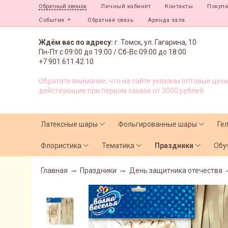
Личный кабинет
Контакты
Покуп
Обратный звонок
События
Обратная связь
Аренда зала
Ждём вас по адресу:
г. Томск, ул. Гагарина, 10
Пн-Пт с
09:00 до 19:00 /
Сб-Вс 09:00 до 18:00
+7 901 611 42 10
Обратите внимание, что на сайте указаны оптовые цены
действующие при первом заказе от 3000 рублей.
Латексные шары
Фольгированные шары
Ге
Флористика
Тематика
Праздники
Обу
Главная
Праздники
День защитника отечества