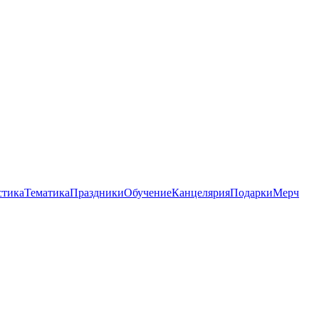
стика
Тематика
Праздники
Обучение
Канцелярия
Подарки
Мерч