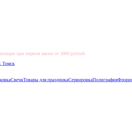
вующие при первом заказе от 3000 рублей.
ковка
Свечи
Товары для праздника
Сервировка
Полиграфия
Флори