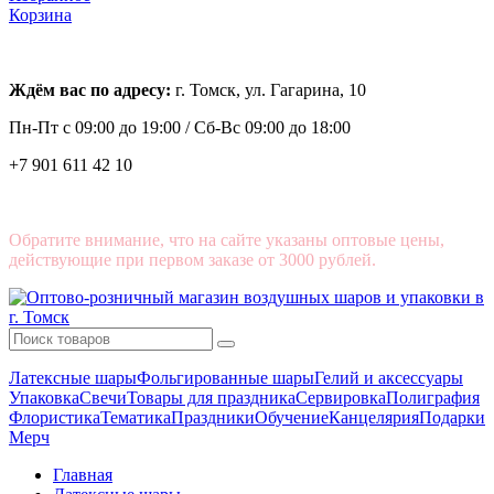
Корзина
Ждём вас по адресу:
г. Томск, ул. Гагарина, 10
Пн-Пт с
09:00 до 19:00 /
Сб-Вс 09:00 до 18:00
+7 901 611 42 10
Обратите внимание, что на сайте указаны оптовые цены,
действующие при первом заказе от 3000 рублей.
Латексные шары
Фольгированные шары
Гелий и аксессуары
Упаковка
Свечи
Товары для праздника
Сервировка
Полиграфия
Флористика
Тематика
Праздники
Обучение
Канцелярия
Подарки
Мерч
Главная