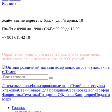
Корзина
Ждём вас по адресу:
г. Томск, ул. Гагарина, 10
Пн-Пт с
09:00 до 19:00 /
Сб-Вс 09:00 до 18:00
+7 901 611 42 10
Обратите внимание, что на сайте указаны оптовые цены,
действующие при первом заказе от 3000 рублей.
Латексные шары
Фольгированные шары
Гелий и аксессуары
Упаковка
Свечи
Товары для праздника
Сервировка
Полиграфия
Флористика
Тематика
Праздники
Обучение
Канцелярия
Подарки
Мерч
Главная