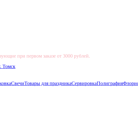
вующие при первом заказе от 3000 рублей.
ковка
Свечи
Товары для праздника
Сервировка
Полиграфия
Флори