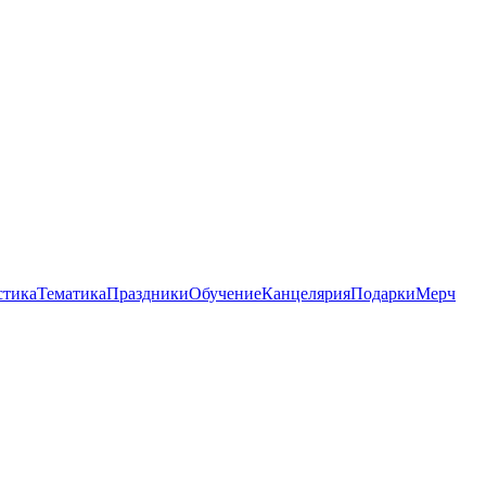
стика
Тематика
Праздники
Обучение
Канцелярия
Подарки
Мерч