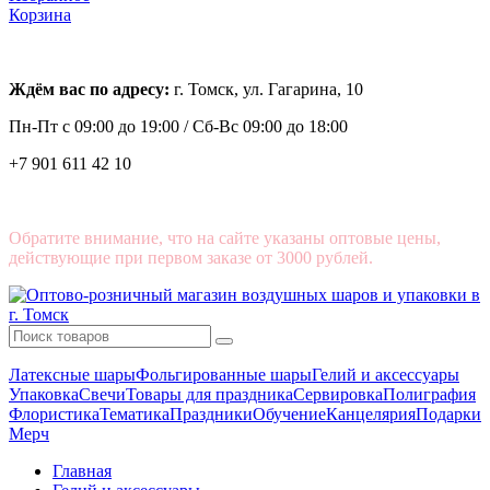
Корзина
Ждём вас по адресу:
г. Томск, ул. Гагарина, 10
Пн-Пт с
09:00 до 19:00 /
Сб-Вс 09:00 до 18:00
+7 901 611 42 10
Обратите внимание, что на сайте указаны оптовые цены,
действующие при первом заказе от 3000 рублей.
Латексные шары
Фольгированные шары
Гелий и аксессуары
Упаковка
Свечи
Товары для праздника
Сервировка
Полиграфия
Флористика
Тематика
Праздники
Обучение
Канцелярия
Подарки
Мерч
Главная