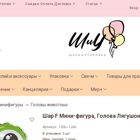
ателям
Скидки.Оплата.Доставка
Статьи
Вход
,
елий и аксессуары
Упаковка
Свечи
Товары для пра
чение
Канцелярия
Подарки
Мерч
инифигуры
Головы животных
Шар F Мини-фигура, Голова Лягушонка
Артикул:
1206—1266
В упаковке: 5 шт.
Мин. партия: 1 упак