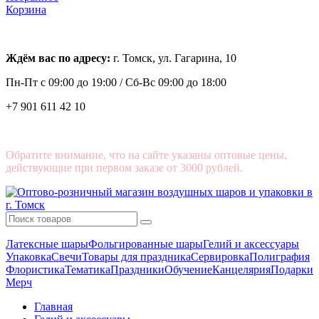
Корзина
Ждём вас по адресу:
г. Томск, ул. Гагарина, 10
Пн-Пт с
09:00 до 19:00 /
Сб-Вс 09:00 до 18:00
+7 901 611 42 10
Обратите внимание, что на сайте указаны оптовые цены,
действующие при первом заказе от 3000 рублей.
Латексные шары
Фольгированные шары
Гелий и аксессуары
Упаковка
Свечи
Товары для праздника
Сервировка
Полиграфия
Флористика
Тематика
Праздники
Обучение
Канцелярия
Подарки
Мерч
Главная