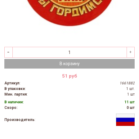
В корзину
51 руб
Артикул
:
1661882
В упаковке
:
1 шт.
Мин. партия
:
1 шт
В наличии:
11 шт
Скоро:
0 шт
Производитель
: