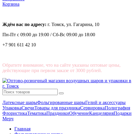
Корзина
Ждём вас по адресу:
г. Томск, ул. Гагарина, 10
Пн-Пт с
09:00 до 19:00 /
Сб-Вс 09:00 до 18:00
+7 901 611 42 10
Обратите внимание, что на сайте указаны оптовые цены,
действующие при первом заказе от 3000 рублей.
Латексные шары
Фольгированные шары
Гелий и аксессуары
Упаковка
Свечи
Товары для праздника
Сервировка
Полиграфия
Флористика
Тематика
Праздники
Обучение
Канцелярия
Подарки
Мерч
Главная