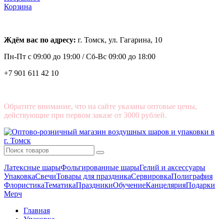
Корзина
Ждём вас по адресу:
г. Томск, ул. Гагарина, 10
Пн-Пт с
09:00 до 19:00 /
Сб-Вс 09:00 до 18:00
+7 901 611 42 10
Обратите внимание, что на сайте указаны оптовые цены,
действующие при первом заказе от 3000 рублей.
Латексные шары
Фольгированные шары
Гелий и аксессуары
Упаковка
Свечи
Товары для праздника
Сервировка
Полиграфия
Флористика
Тематика
Праздники
Обучение
Канцелярия
Подарки
Мерч
Главная