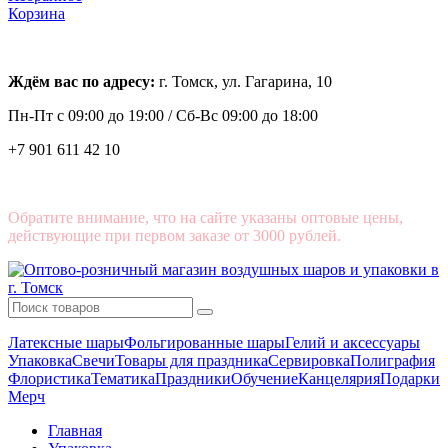
Корзина
Ждём вас по адресу:
г. Томск, ул. Гагарина, 10
Пн-Пт с
09:00 до 19:00 /
Сб-Вс 09:00 до 18:00
+7 901 611 42 10
Обратите внимание, что на сайте указаны оптовые цены,
действующие при первом заказе от 3000 рублей.
Латексные шары
Фольгированные шары
Гелий и аксессуары
Упаковка
Свечи
Товары для праздника
Сервировка
Полиграфия
Флористика
Тематика
Праздники
Обучение
Канцелярия
Подарки
Мерч
Главная