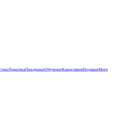
стика
Тематика
Праздники
Обучение
Канцелярия
Подарки
Мерч