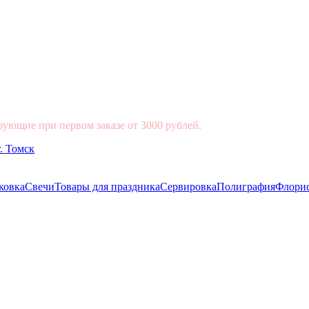
вующие при первом заказе от 3000 рублей.
ковка
Свечи
Товары для праздника
Сервировка
Полиграфия
Флори