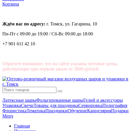
Корзина
Ждём вас по адресу:
г. Томск, ул. Гагарина, 10
Пн-Пт с
09:00 до 19:00 /
Сб-Вс 09:00 до 18:00
+7 901 611 42 10
Обратите внимание, что на сайте указаны оптовые цены,
действующие при первом заказе от 3000 рублей.
Латексные шары
Фольгированные шары
Гелий и аксессуары
Упаковка
Свечи
Товары для праздника
Сервировка
Полиграфия
Флористика
Тематика
Праздники
Обучение
Канцелярия
Подарки
Мерч
Главная