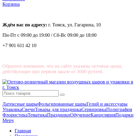
Корзина
Ждём вас по адресу:
г. Томск, ул. Гагарина, 10
Пн-Пт с
09:00 до 19:00 /
Сб-Вс 09:00 до 18:00
+7 901 611 42 10
Обратите внимание, что на сайте указаны оптовые цены,
действующие при первом заказе от 3000 рублей.
Латексные шары
Фольгированные шары
Гелий и аксессуары
Упаковка
Свечи
Товары для праздника
Сервировка
Полиграфия
Флористика
Тематика
Праздники
Обучение
Канцелярия
Подарки
Мерч
Главная